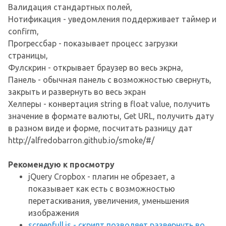
Валидация стандартных полей,
Нотификация - уведомления поддерживает таймер и
confirm,
Прогрессбар - показывает процесс загрузки
страницы,
Фулскрин - открывает браузер во весь экрна,
Панель - обычная панель с возможностью свернуть,
закрыть и развернуть во весь экран
Хелперы - конвертация string в float value, получить
значение в формате валюты, Get URL, получить дату
в разном виде и форме, посчитать разницу дат
http://alfredobarron.github.io/smoke/#/
Рекомендую к просмотру
jQuery Cropbox - плагин не обрезает, а
показывает как есть с возможностью
перетаскивания, увеличения, уменьшения
изображения
screenfull.js - скрипт позволяет развернуть во