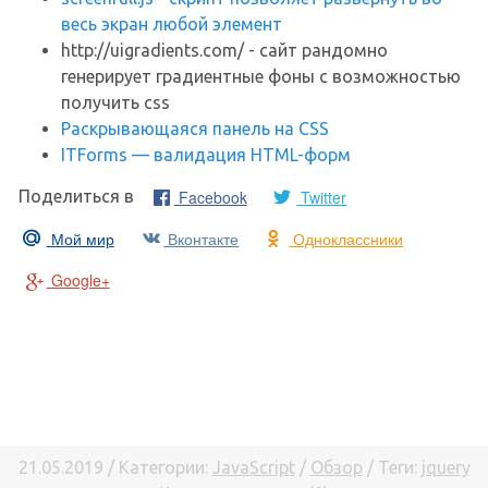
весь экран любой элемент
http://uigradients.com/ - сайт рандомно
генерирует градиентные фоны с возможностью
получить css
Раскрывающаяся панель на CSS
ITForms — валидация HTML-форм
Facebook
Twitter
Поделиться в
Мой мир
Вконтакте
Одноклассники
Google+
21.05.2019 / Категории:
JavaScript
/
Обзор
/ Теги:
jquery