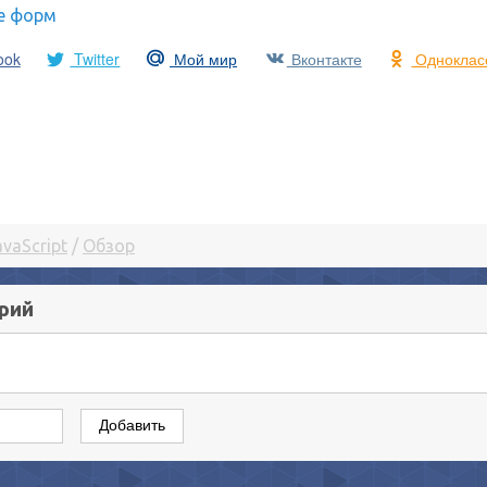
е форм
ook
Twitter
Мой мир
Вконтакте
Одноклас
avaScript
/
Обзор
рий
Добавить