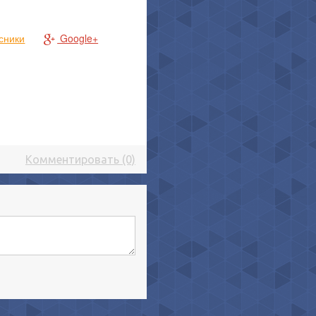
сники
Google+
Комментировать (0)