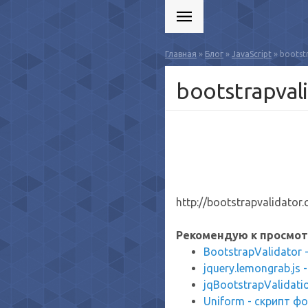
Главная
»
Блог
»
JavaScript
» bootst
bootstrapval
http://bootstrapvalidator
Рекомендую к просмот
BootstrapValidator 
jquery.lemongrab.j
jqBootstrapValidat
Uniform - скрипт фо