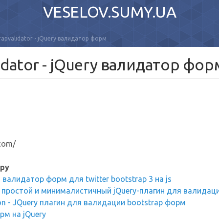
VESELOV.SUMY.UA
rapvalidator - jQuery валидатор форм
idator - jQuery валидатор фор
.com/
ру
- валидатор форм для twitter bootstrap 3 на js
s - простой и минималистичный jQuery-плагин для валида
ion - JQuery плагин для валидации bootstrap форм
рм на jQuery