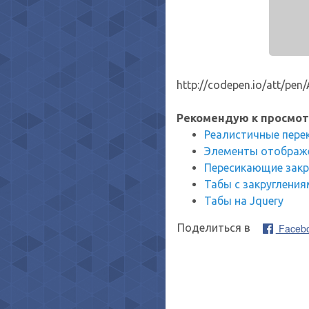
http://codepen.io/att/pen
Рекомендую к просмот
Реалистичные пере
Элементы отображе
Пересикающие закру
Табы с закругления
Табы на Jquery
Faceb
Поделиться в