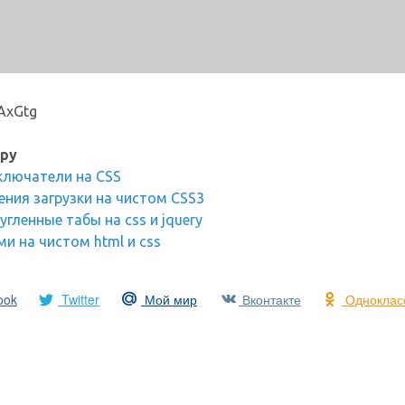
/AxGtg
ру
ключатели на CSS
ния загрузки на чистом CSS3
гленные табы на css и jquery
ми на чистом html и css
ook
Twitter
Мой мир
Вконтакте
Одноклас