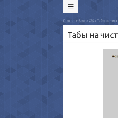
Главная
»
Блог
»
CSS
» Табы на чист
Табы на чис