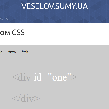
VESELOV.SUMY.UA
ом CSS
том CSS