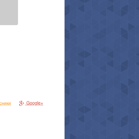
сники
Google+