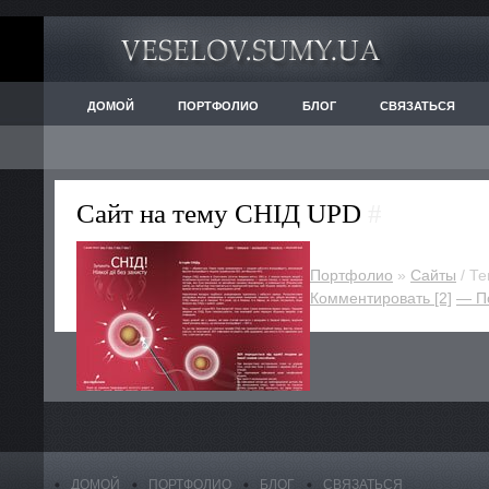
ДОМОЙ
ПОРТФОЛИО
БЛОГ
СВЯЗАТЬСЯ
Сайт на тему СНІД UPD
#
Портфолио
»
Cайты
/ Те
Комментировать [2]
— П
ДОМОЙ
ПОРТФОЛИО
БЛОГ
СВЯЗАТЬСЯ