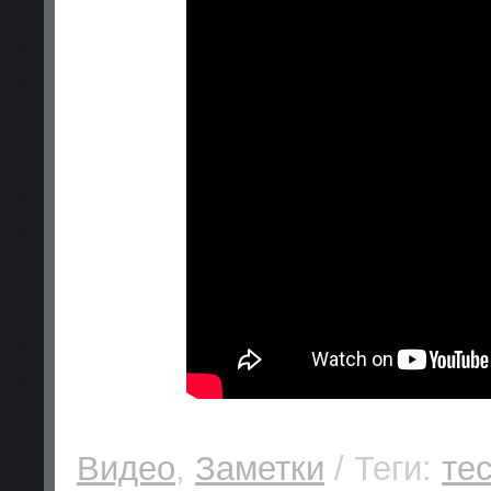
Видео
,
Заметки
/ Теги:
те