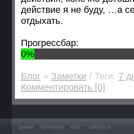
действие я не буду, …а с
отдыхать.
Прогрессбар:
0%
Блог
»
Заметки
/ Теги:
7 д
Комментировать [0]
ДОМОЙ
ПОРТФОЛИО
БЛОГ
СВЯЗАТЬСЯ