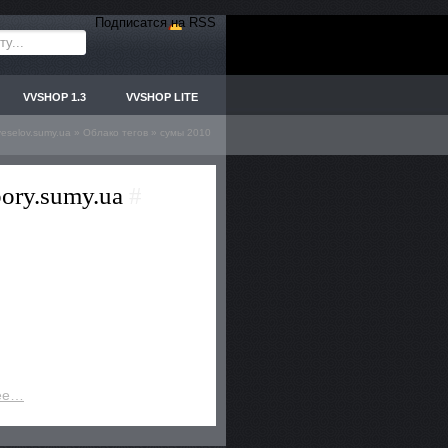
Подписатся на RSS
VVSHOP 1.3
VVSHOP LITE
veselov.sumy.ua
»
Облако тегов
» сумы 2010
bory.sumy.ua
#
ее…