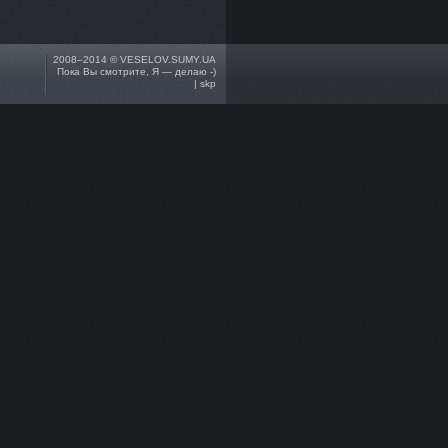
2008–2014 ©
VESELOV.SUMY.UA
Пока Вы смотрите, Я — делаю -)
| skp