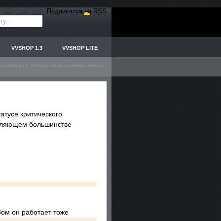
Подписатся на RSS
VVSHOP 1.3
VVSHOP LITE
ov.sumy.ua
»
Облако тегов
» совместимость
атусе критического
авляющем большинстве
8ом он работает тоже