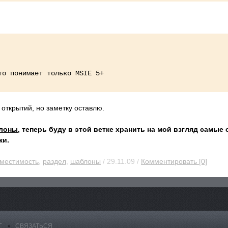
 понимает только MSIE 5+
 открытий, но заметку оставлю.
лоны
, теперь буду в этой ветке хранить на мой взгляд самы
ки.
местимость
,
раздел
,
шаблоны
/ 29.11.09 /
Комментировать [0]
Г
СВЯЗАТЬСЯ