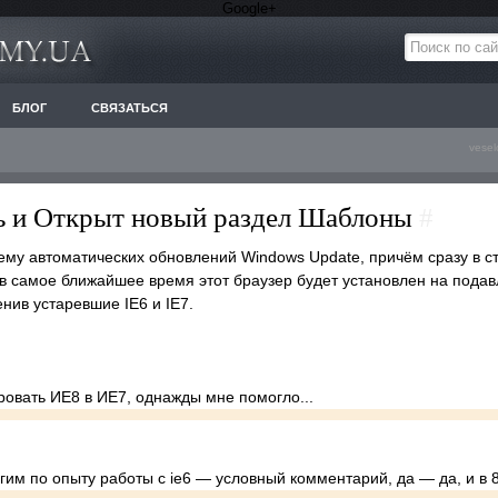
Google+
БЛОГ
СВЯЗАТЬСЯ
vesel
ь и Открыт новый раздел Шаблоны
#
стему автоматических обновлений Windows Update, причём сразу в ст
 в самое ближайшее время этот браузер будет установлен на под
нив устаревшие IE6 и IE7.
!
ровать ИЕ8 в ИЕ7, однажды мне помогло...
гим по опыту работы с ie6 — условный комментарий, да — да, и в 