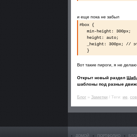
и еще пока не забыл
#box {
min-height: 300px;
height: auto;
_height: 300px; // это
}
Вот такие пироги, я не делаю
Открыт новый раздел
Шаб
шаблоны под разные движ
Блог
»
Заметки
/ Теги:
ие
,
сов
ДОМОЙ
ПОРТФОЛИО
БЛО