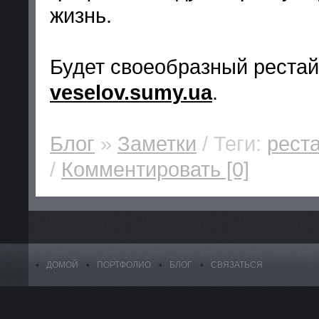
жизнь.
Будет своеобразный рестай
veselov.sumy.ua
.
Блог
»
Заметки
/ Теги:
рест
/
Комментировать [0]
ДОМОЙ
ПОРТФОЛИО
БЛОГ
СВЯЗАТЬСЯ