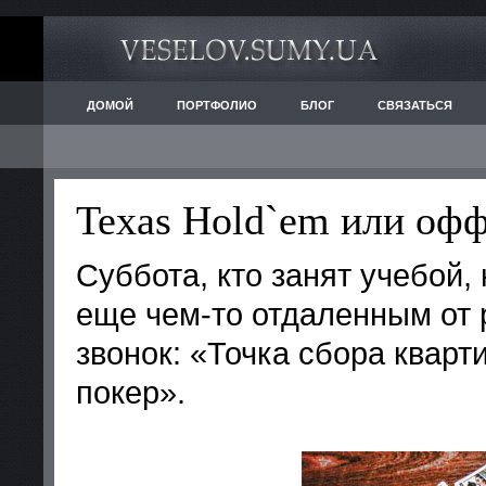
ДОМОЙ
ПОРТФОЛИО
БЛОГ
СВЯЗАТЬСЯ
Texas Hold`em или оф
Суббота, кто занят учебой, 
еще чем-то отдаленным от 
звонок: «Точка сбора кварт
покер».