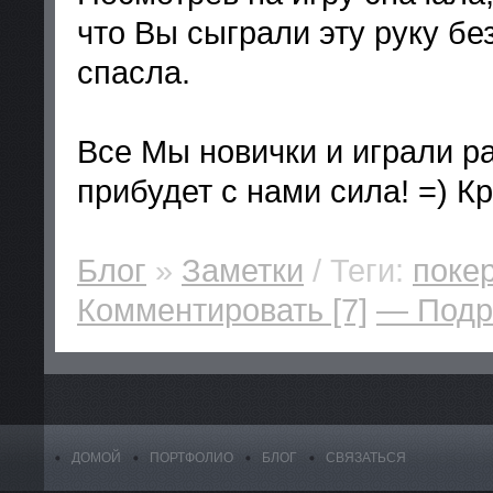
что Вы сыграли эту руку бе
спасла.
Все Мы новички и играли р
прибудет с нами сила! =) К
Блог
»
Заметки
/ Теги:
поке
Комментировать [7]
— Под
ДОМОЙ
ПОРТФОЛИО
БЛОГ
СВЯЗАТЬСЯ