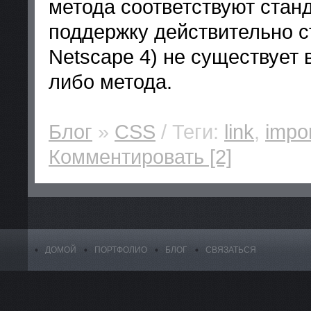
метода соответствуют станд
поддержку действительно с
Netscape 4) не существует в
либо метода.
Блог
»
CSS
/ Теги:
link
,
impo
Комментировать [2]
ДОМОЙ
ПОРТФОЛИО
БЛОГ
СВЯЗАТЬСЯ