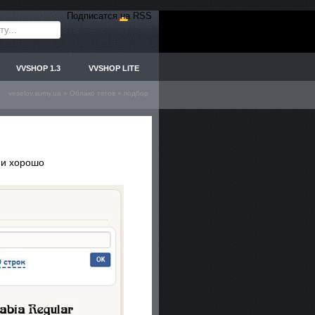
Подписатся на RSS
VVSHOP 1.3
VVSHOP LITE
veselov.sumy.ua
»
Облако тегов
» подбор
 и хорошо