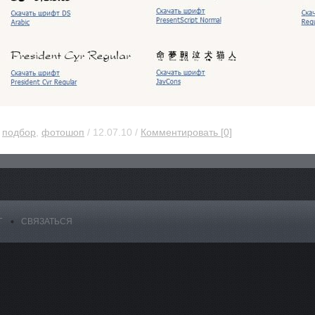
,
подбор
,
фотошоп
/ 12.07.10 /
Комментировать [0]
Г
СВЯЗАТЬСЯ