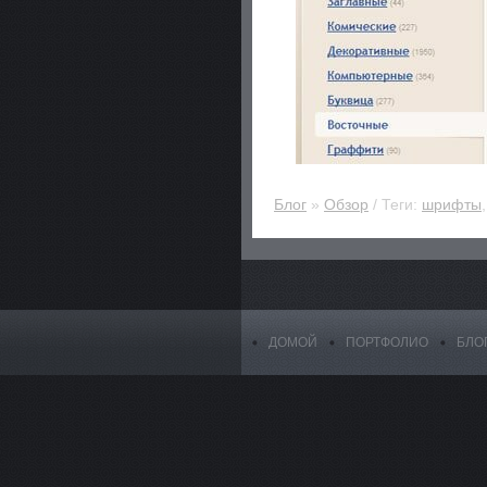
Блог
»
Обзор
/ Теги:
шрифты
ДОМОЙ
ПОРТФОЛИО
БЛО