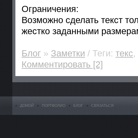
Ограничения:
Возможно сделать текст толь
жестко заданными размерам
Блог
»
Заметки
/ Теги:
текс
,
Комментировать [2]
ДОМОЙ
ПОРТФОЛИО
БЛОГ
СВЯЗАТЬСЯ