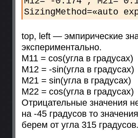
M12='-0.174', M21='0.
SizingMethod=«auto ex
top, left — эмпирические зн
экспериментально.
M11 = cos(угла в градусах)
M12 = -sin(угла в градусах)
M21 = sin(угла в градусах)
M22 = cos(угла в градусах)
Отрицательные значения не
на -45 градусов то значени
берем от угла 315 градусов