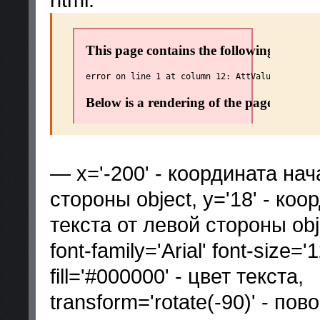
— x='-200' - координата нач
стороны object, y='18' - ко
текста от левой стороны obj
font-family='Arial' font-size
fill='#000000' - цвет текста,
transform='rotate(-90)' - по