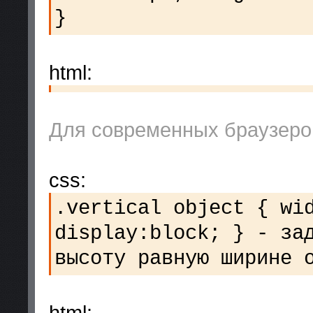
}
html:
Для современных браузеров
css:
.vertical object { wi
display:block; } - за
высоту равную ширине 
html: