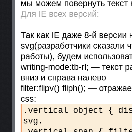
мы можем повернуть текст 
Для IE всех версий:
Так как IE даже 8-й версии
svg(разработчики сказали ч
работы), будем использова
writing-mode:tb-rl; — текс
вниз и справа налево
filter:flipv() fliph(); — отр
css:
.vertical object { di
svg.
.vertical span { filt