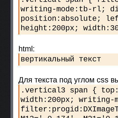
writing-mode:tb-rl; d
position:absolute; le
height:200px; width:3
html:
вертикальный текст
Для текста под углом css в
.vertical3 span { top
width:200px; writing-
filter:progid:DXImage