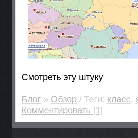
Смотреть эту штуку
Блог
»
Обзор
/ Теги:
класс
,
Комментировать [1]