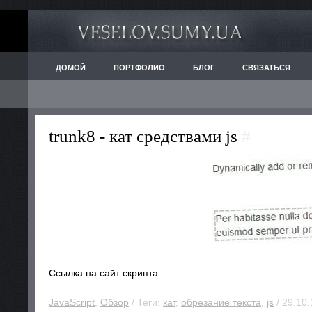
ДОМОЙ
ПОРТФОЛИО
БЛОГ
СВЯЗАТЬСЯ
trunk8 - кат средствами js
#
Ссылка на сайт скрипта
JavaScript
,
Обзор
/ Теги:
кат
,
обрезание текста
,
js
/ 29.10.