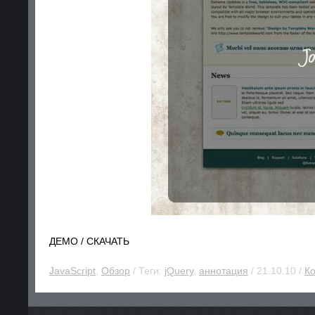
ДЕМО / СКАЧАТЬ
JavaScript
,
Обзор
/ Теги:
jQuery
,
аннотация
/ 21.10.10 /
Ко