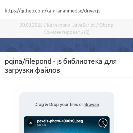
https://github.com/kamranahmedse/driver.js
30.03.2025 / Категории:
JavaScript
/
Обзор
Комментировать (0)
pqina/filepond - js библиотека для
загрузки файлов