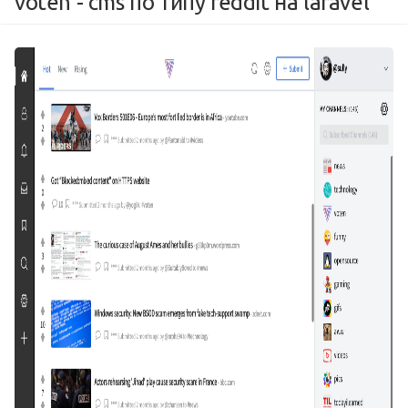
voten - cms по типу reddit на laravel