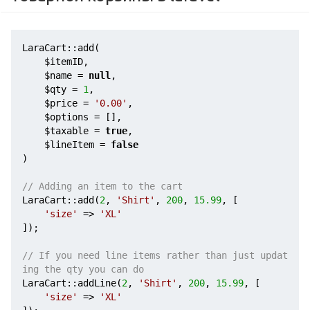
LaraCart::add(

$itemID
,

$name
 = 
null
,

$qty
 = 
1
,

$price
 = 
'0.00'
,

$options
 = [],

$taxable
 = 
true
,

$lineItem
 = 
false
)

// Adding an item to the cart
LaraCart::add(
2
, 
'Shirt'
, 
200
, 
15.99
, [

'size'
 => 
'XL'
]);

// If you need line items rather than just updat
ing the qty you can do
LaraCart::addLine(
2
, 
'Shirt'
, 
200
, 
15.99
, [

'size'
 => 
'XL'