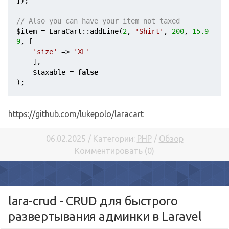
]);

// Also you can have your item not taxed
$item
 = LaraCart::addLine(
2
, 
'Shirt'
, 
200
, 
15.9
9
, [

'size'
 => 
'XL'
    ],

$taxable
 = 
false
);
https://github.com/lukepolo/laracart
06.02.2025 / Категории:
PHP
/
Обзор
Комментировать (0)
lara-crud - CRUD для быстрого
развертывания админки в Laravel