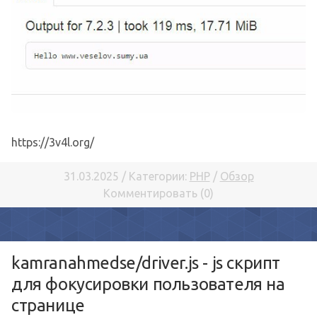
https://3v4l.org/
31.03.2025 / Категории:
PHP
/
Обзор
Комментировать (0)
kamranahmedse/driver.js - js скрипт
для фокусировки пользователя на
странице