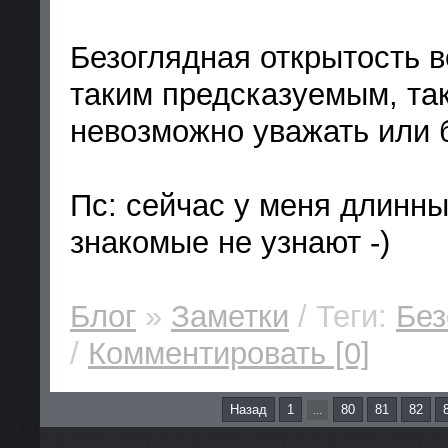
Безоглядная открытость в
таким предсказуемым, так
невозможно уважать или
Пс: сейчас у меня длинн
знакомые не узнают -)
Блог
»
Заметки
/ Теги:
Без
/
Комментировать [0]
Назад
1
80
81
82
...