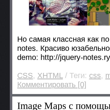
Но самая классная как по
notes. Красиво юзабельно
demo: http://jquery-notes.
CSS
,
XHTML
/ Теги:
css
,
Комментировать [0]
Image Maps c помощь