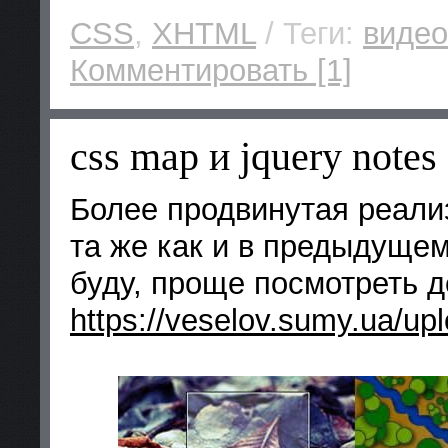
CSS
,
XHTML
/ Теги:
видео
Комментировать [1]
css map и jquery notes
Более продвинутая реали
та же как и в предыдуще
буду, проще посмотреть 
https://veselov.sumy.ua/up