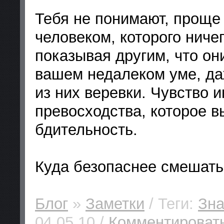
Тебя не понимают, проще
человеком, которого ниче
показывая другим, что он
вашем недалеком уме, да
из них веревки. Чувство 
превосходства, которое в
бдительность.
Куда безопаснее смешатьс
Блог
»
Заметки
/ Теги:
Зна
04.05.10 /
Комментировать