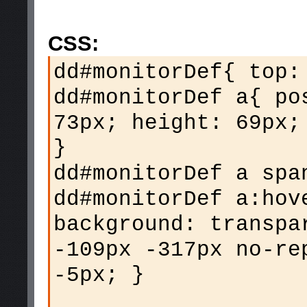
CSS:
dd#monitorDef{ top:
dd#monitorDef a{ po
73px; height: 69px;
}
dd#monitorDef a spa
dd#monitorDef a:hov
background: transpa
-109px -317px no-re
-5px; }