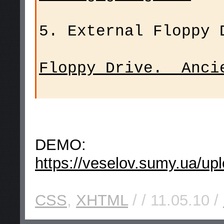
5. External Floppy 
Floppy Drive. Anci
DEMO:
https://veselov.sumy.ua/up
CSS
,
XHTML
/ / 11.05.10 /