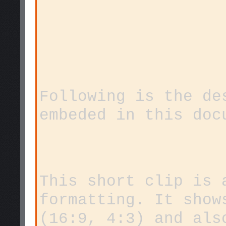
Following is the de
embeded in this doc
This short clip is 
formatting. It show
(16:9, 4:3) and als