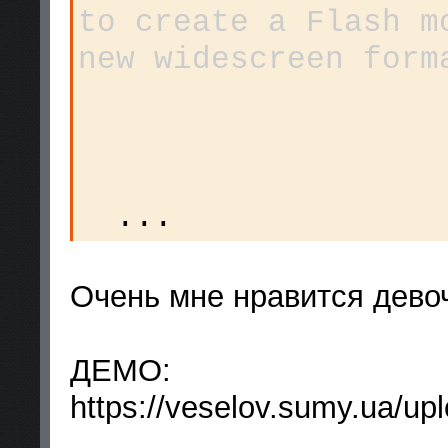
to create a Flash m
new widescreen form
...
Очень мне нравится девоч
ДЕМО:
https://veselov.sumy.ua/up