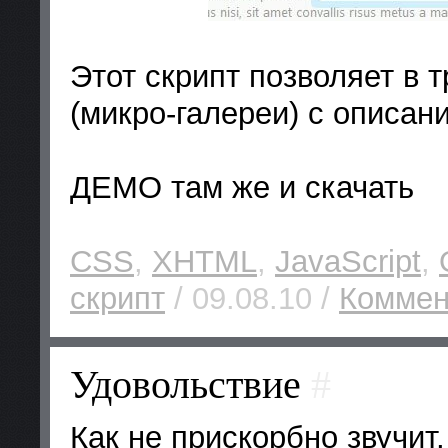
Этот скрипт позволяет в 
(микро-галереи) с описан
ДЕМО там же и скачать
CSS
,
XHTML
,
JavaScript
,
скрипт
/ 09.08.10 /
Коммен
Удовольствие
#
Как не прискорбно звучит