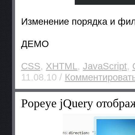
Изменение порядка и фил
ДЕМО
CSS
,
XHTML
,
JavaScript
,
11.08.10 /
Комментировать
Рopeye jQuery отобр