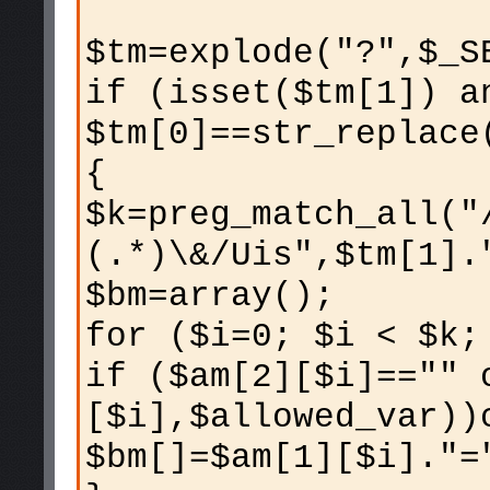
$tm=explode("?",$_S
if (isset($tm[1]) a
$tm[0]==str_replace
{
$k=preg_match_all("
(.*)\&/Uis",$tm[1].
$bm=array();
for ($i=0; $i < $k;
if ($am[2][$i]=="" 
[$i],$allowed_var))
$bm[]=$am[1][$i]."=