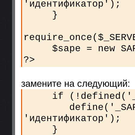
'идентификатор');
}
require_once($_SERV
$sape = new SAPE
?>
замените на следующий:
if (!defined('_S
define('_SAPE
'идентификатор');
}