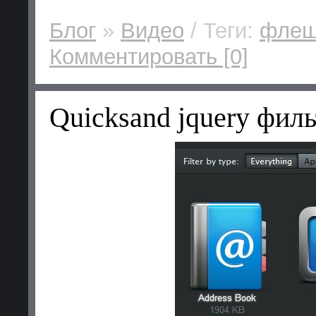
Блог
»
Видео
/ Теги:
фле
Комментировать [0]
Quicksand jquery филь