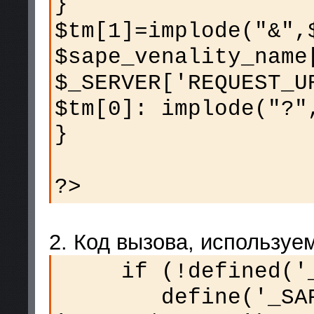
}
$tm[1]=implode("&",
$sape_venality_name
$_SERVER['REQUEST_U
$tm[0]: implode("?"
}
?>
2. Код вызова, используе
if (!defined('_S
define('_SAPE