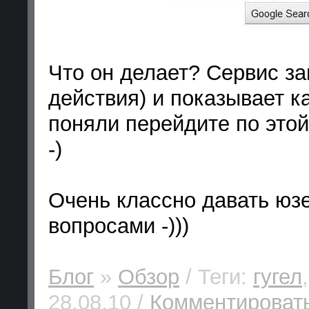
Что он делает? Сервис з
действия) и показывает ка
поняли перейдите по это
-)
Очень классно давать юз
вопросами -)))
Блог
»
Обзор
/ Теги:
гугел
28.08.10 /
Комментировать