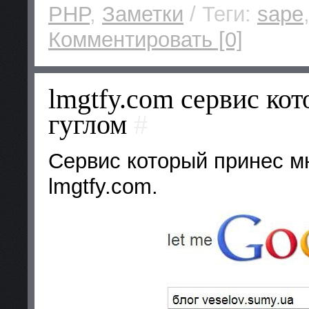
PHP
,
Заметки
/ Теги:
sape
Комментировать [0]
lmgtfy.com сервис кот
гуглом
#
Сервис который принес м
lmgtfy.com.