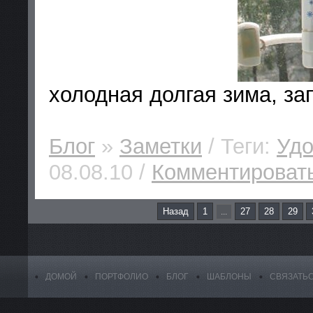
холодная долгая зима, за
Блог
»
Заметки
/ Теги:
Удо
08.08.10 /
Комментировать
Назад
1
27
28
29
...
ДОМОЙ
ПОРТФОЛИО
БЛОГ
ШАБЛОНЫ
СВЯЗАТЬ