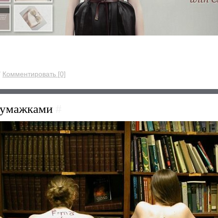
/
Комментировать [0]
бумажками
#