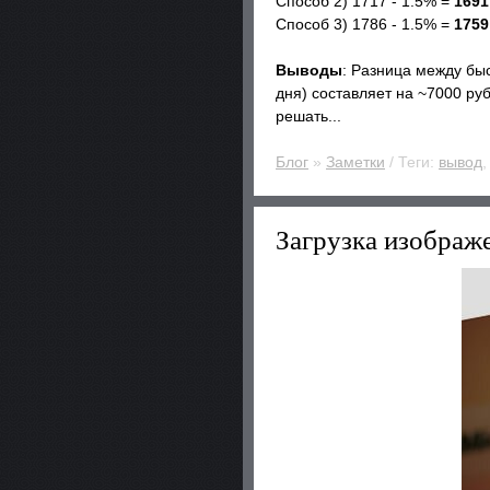
Способ 2) 1717 - 1.5% =
1691
Способ 3) 1786 - 1.5% =
1759
Выводы
: Разница между быс
дня) составляет на ~7000 руб
решать...
Блог
»
Заметки
/ Теги:
вывод
Загрузка изображ