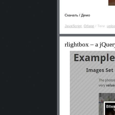
Скачать / Демо
JavaScript
,
Обзор
/ Теги:
uplo
rlightbox – a jQu