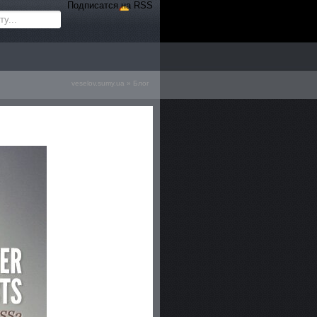
Подписатся на RSS
veselov.sumy.ua
»
Блог