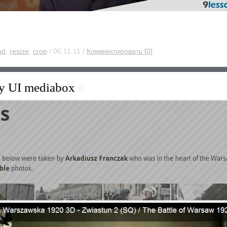
ad
,
resize
,
crop
/ 06.11.11 /
Комментировать [0]
ery UI mediabox
#