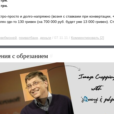
 грн.
 грн.
тро-просто и долго-напряжно (возня с ставками при конвертации, +
лях где-то 130 гривен (на 700 000 руб. будет уже 13 000 гривен). Ст
,
вебмоней
,
приватбанк
,
деньги
/ 07.11.11 /
Комментировать [2]
ения с обрезанием
#