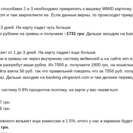
я способами 2 и 3 необохдимо прикрепить к вашему WMID карточку.
com и там закрпеляете ее. Если данные верны, то происходит прикр
-3 дней. На карту падет чуть больше.
 рублики на гривны и получаем ~
1731 грн
. Дальше заходим на ban
мает от 1 до 3 дней. На карту падает еще больше.
и в гривны не через внутринию систему вебмоней а на сайте wm.exc
а разгребут ваши рубли. Из 7000 р. получаете 1800 грн. на кошель
та взяла 56 руб. так что правильней говорить что за 7056 руб. по
а). Дальше заходим на banking.ukrgarant.com и там делаем перевод
 систему 0.8% процентов поэтому, на карте у вас окажеться:
7 грн.
6 грн.
овского возьмет еще комиссию в 1.5%, итого у нас в кармане будет
 грн.