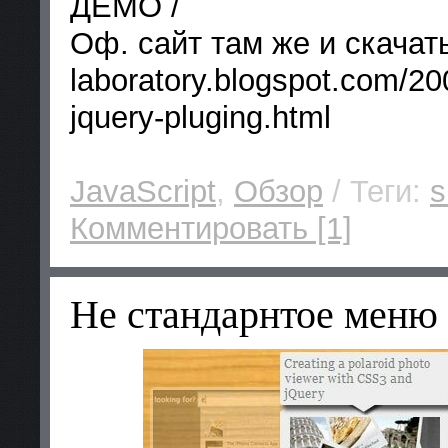
ДЕМО /
Оф. сайт там же и скачать 
laboratory.blogspot.com/200
jquery-pluging.html
JavaScript
,
Обзор
/ Теги:
s
Комментировать [1]
Не стандарнтое меню 