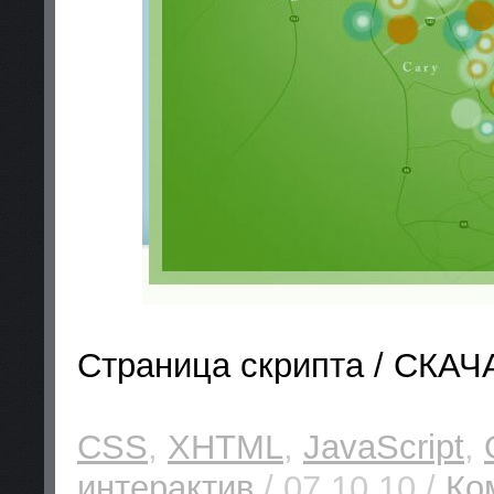
Страница скрипта / СКАЧ
CSS
,
XHTML
,
JavaScript
,
интерактив
/ 07.10.10 /
Ко