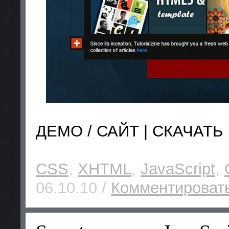
ДЕМО / САЙТ | СКАЧАТЬ
CSS
,
XHTML
,
JavaScript
,
06.10.10 /
Комментировать