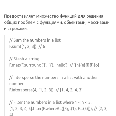
Предоставляет множество функций для решения
общих проблем с функциями, объектами, массивами
и строками.
// Sum the numbers in a list.
F.sum([1, 2, 3]); // 6
// Stash a string.
F.map(F.surround('{', '}'), 'hello'); // '{h}{e}{l}{l}{o}'
// Intersperse the numbers in a list with another
number.
F.intersperse(4, [1, 2, 3]); // [1, 4, 2, 4, 3]
// Filter the numbers in a list where 1 < n < 5.
[1, 2, 3, 4, 5].filter(F.whereAll([F.gt(1), F.lt(5)])); // [2, 3,
4]