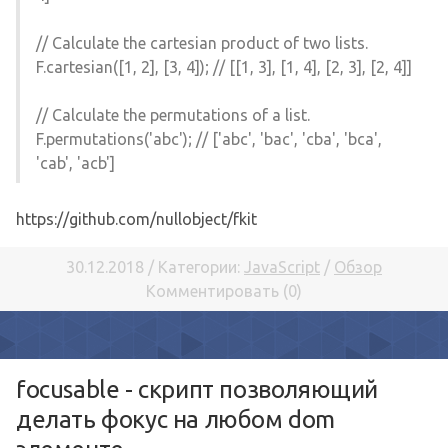
// Calculate the cartesian product of two lists.
F.cartesian([1, 2], [3, 4]); // [[1, 3], [1, 4], [2, 3], [2, 4]]
// Calculate the permutations of a list.
F.permutations('abc'); // ['abc', 'bac', 'cba', 'bca',
'cab', 'acb']
https://github.com/nullobject/fkit
30.12.2018 / Категории:
JavaScript
/
Обзор
Комментировать (0)
focusable - скрипт позволяющий
делать фокус на любом dom