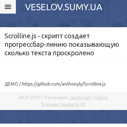
VESELOV.SUMY.UA
Scrolline.js - скрипт создает
прогрессбар-линию показывающую
сколько текста проскролено
ДЕМО / https://github.com/anthonyly/Scrolline.js
04.01.2019 / Категории:
JavaScript
/
Обзор
Комментировать (0)