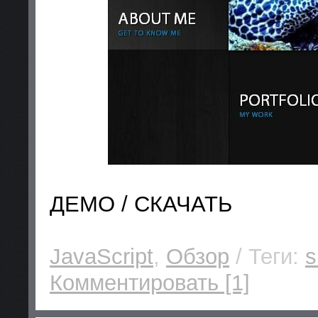
ДЕМО / СКАЧАТЬ
JavaScript
,
Обзор
/ Теги:
s
Комментировать [1]