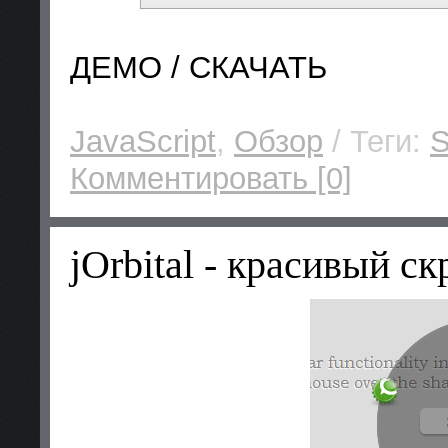
ДЕМО / СКАЧАТЬ
JavaScript
,
Обзор
/ Теги:
S
Комментировать [0]
jOrbital - красивый с