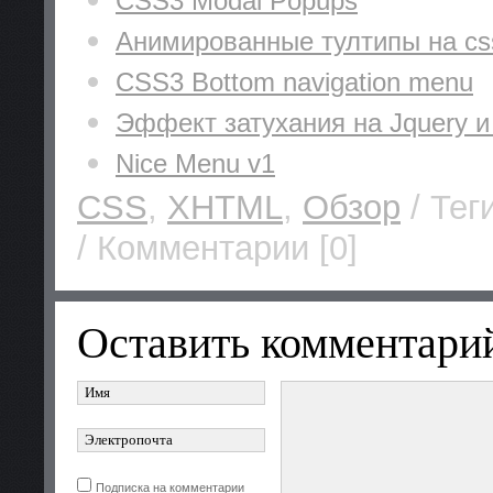
CSS3 Modal Popups
Анимированные тултипы на cs
CSS3 Bottom navigation menu
Эффект затухания на Jquery 
Nice Menu v1
CSS
,
XHTML
,
Обзор
/ Тег
/ Комментарии [0]
Оставить комментари
Подписка на комментарии