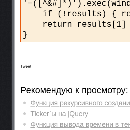
'=([^&#]*)').exec(win
if (!results) { re
return results[1] 
}
Tweet
Рекомендую к просмотру:
Функция рекурсивного создани
Ticker`ы на jQuery
Функция вывода времени в те