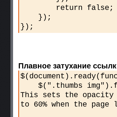
return false;
});
});
Плавное затухание ссылк
$(document).ready(fun
$(".thumbs img").fa
This sets the opacity
to 60% when the page 