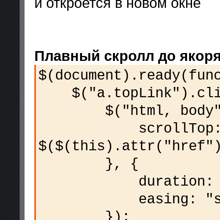
и откроется в новом окне
Плавный скролл до якор
$(document).ready(fun
$("a.topLink").clic
$("html, body").
scrollTop
$($(this).attr("href"
}, {
duration: 5
easing: "swi
});