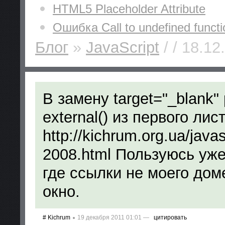
HTML5 Placeholder Attribute
Ошибка Call to undefined funct
Блог
»
JavaScript
/ / 18.12
В замену target="_blank
external() из первого лис
http://kichrum.org.ua/javas
2008.html Пользуюсь уже
где ссылки не моего дом
окно.
#
Kichrum
19 декабря 2011 01:01 —
цитировать