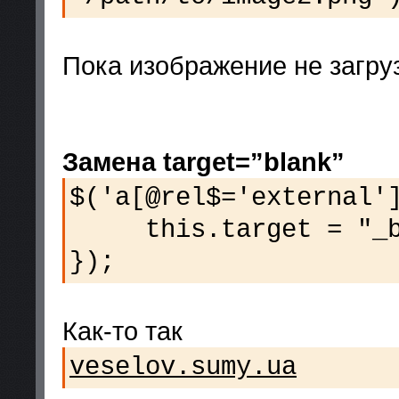
Пока изображение не загруз
Замена target=”blank”
$('a[@rel$='external'
this.target = "_b
});
Как-то так
veselov.sumy.ua