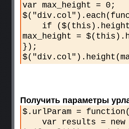
var max_height = 0;
$("div.col").each(fun
if ($(this).height(
max_height = $(this).
});
$("div.col").height(m
Получить параметры урл
$.urlParam = function
var results = new R