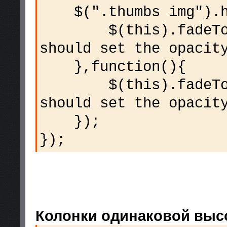
$(".thumbs img").ho
$(this).fadeTo("s
should set the opacit
},function(){
$(this).fadeTo("s
should set the opacit
});
});
Колонки одинаковой выс