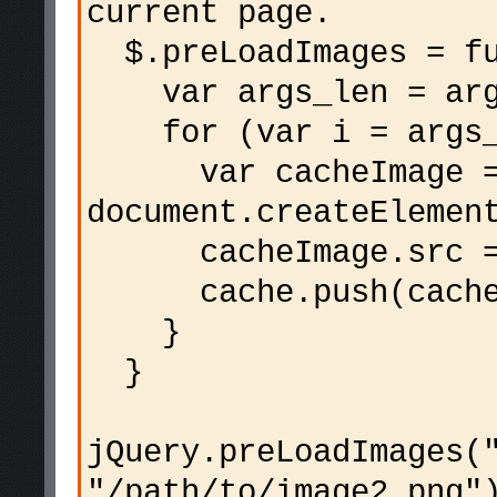
current page.
$.preLoadImages = fu
var args_len = argu
for (var i = args_l
var cacheImage 
document.createElemen
cacheImage.src = a
cache.push(cacheI
}
}
jQuery.preLoadImages(
"/path/to/image2.png"