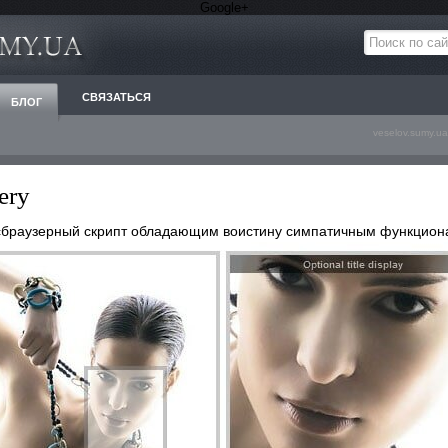
Google+
СВЯЗАТЬСЯ
БЛОГ
veselov.sumy.ua
ery
ссбраузерный скрипт обладающим воистину симпатичным функцион