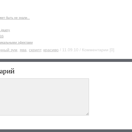
ет быть не знали...
 jquery
CSS
 уникальными эфектами
чный зум
,
ява
,
скрипт
,
красиво
/ 11.09.10 / Комментарии [0]
арий