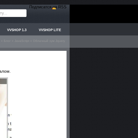
Подписатся на RSS
VVSHOP 1.3
VVSHOP LITE
»
Блог
»
JavaScript
» Облачный зум Jquery
алом.