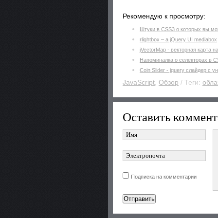
Рекомендую к просмотру:
Штуки в CSS3 о которых вы мож
rlightbox – a jQuery UI mediabox
jVectorMap - векторная карта на
Напоминалка о селекторах в 
Coin Slider - jquery слайдер с
JavaScript
,
Обзор
/ Теги:
обла
Оставить коммент
Подписка на комментарии