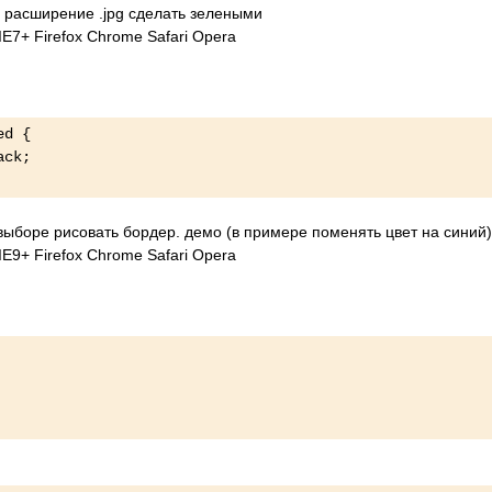
 расширение .jpg сделать зелеными
E7+ Firefox Chrome Safari Opera
cked {
lack;
и выборе рисовать бордер. демо (в примере поменять цвет на синий)
E9+ Firefox Chrome Safari Opera