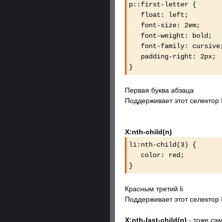
p::first-letter {
float: left;
font-size: 2em;
font-weight: bold;
font-family: cursi
padding-right: 2px
}
Первая буква абзаца
Поддерживает этот селектор I
X:nth-child(n)
li:nth-child(3) {
color: red;
}
Красным третий li
Поддерживает этот селектор I
X:nth-last-child(n)
- тоже сам