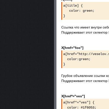
a[title] {
color: green;
}
Ссылка что имеет внутри себя
Поддерживает этот селектор I
X[href="foo"]
a[href="http://veselov
color:green;
}
Грубое объявление ссылки ко
Поддерживает этот селектор I
X[href*="ves"]
a[href*="ves"] {
color: #1f6053;