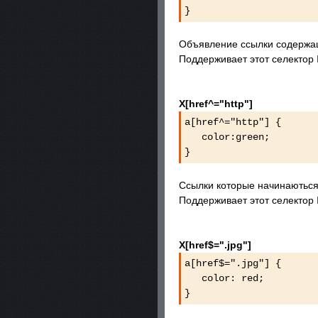
}
Объявление ссылки содержаща
Поддерживает этот селектор I
X[href^="http"]
a[href^="http"] {
color:green;
}
Ссылки которые начинаються 
Поддерживает этот селектор I
X[href$=".jpg"]
a[href$=".jpg"] {
color: red;
}