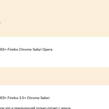
ve;
;
E6+ Firefox Chrome Safari Opera
E9+ Firefox 3.5+ Chrome Safari
ое что и предыдущий только отсчет с конца