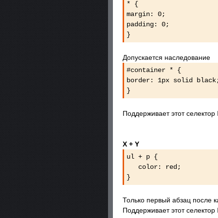
* {
margin: 0;
padding: 0;
}
Допускается наследование
#container * {
border: 1px solid bla
}
Поддерживает этот селектор I
X + Y
ul + p {
color: red;
}
Только первый абзац после ка
Поддерживает этот селектор I