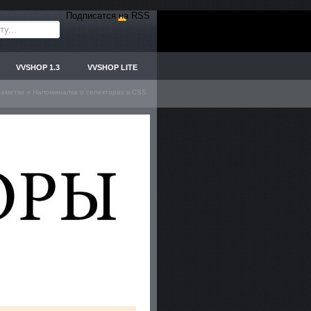
Подписатся на RSS
VVSHOP 1.3
VVSHOP LITE
Заметки
» Напоминалка о селекторах в CSS