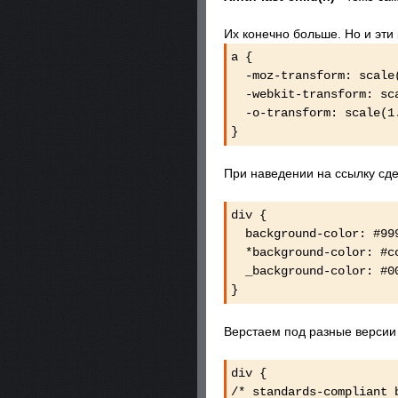
Их конечно больше. Но и эти
a {
-moz-transform: scale
-webkit-transform: sca
-o-transform: scale(1
}
При наведении на ссылку сд
div {
background-color: #999
*background-color: #cc
_background-color: #00
}
Верстаем под разные версии 
div {
/* standards-compliant 