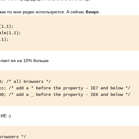
 как по мне редко используются. А сейчас
бонус
:
(1.1);
le(1.1);
.1);
елает ее на 10% больше
; /* all browsers */
c; /* add a * before the property - IE7 and below */
0; /* add a _ before the property - IE6 and below */
ИЕ -)
browsers */