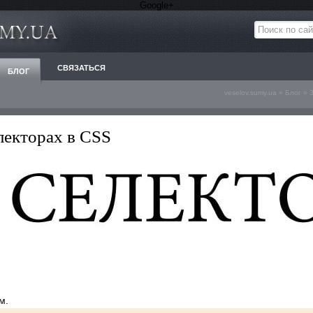
Google+
СВЯЗАТЬСЯ
БЛОГ
veselov.sumy.ua
»
Блог
»
лекторах в CSS
м.