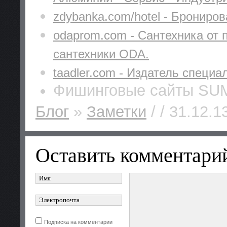
zdybanka.com/hotel - Брониро
odaprom.com - Сантехника от 
сантехники ODA.
taadler.com - Издатель специ
Фишинговые сайты SU
Блог
»
Заметки
/ / 31.12.1
Оставить комментари
Подписка на комментарии