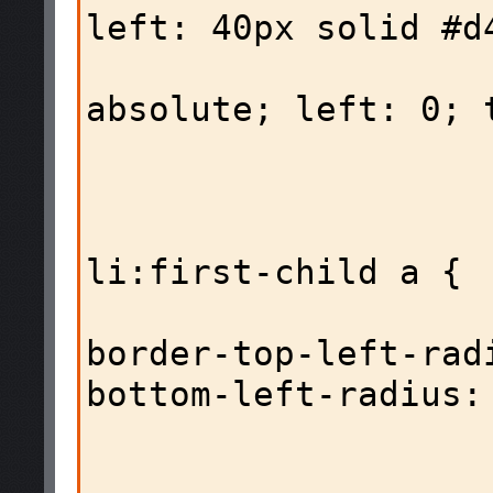
left: 40px solid #d4
                         
absolute; left: 0; t
                     
                          
li:first-child a {

border-top-left-rad
bottom-left-radius: 
                    
                          