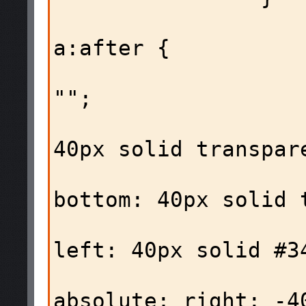
                        #crumb
a:after {

                        
"";  

                          
40px solid transpare
                       
bottom: 40px solid t
                       
left: 40px solid #34
                         
absolute; right: -40