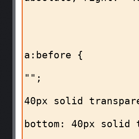
                          
                     
                        #crumb
a:before {

                        
"";  

                          
40px solid transpare
                       
bottom: 40px solid t
                       