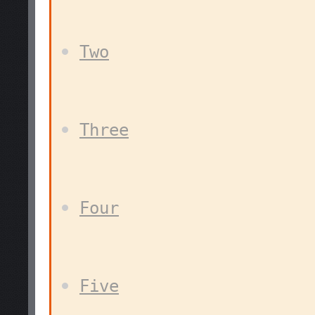
Two
Three
Four
Five