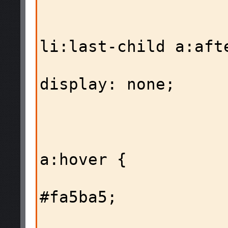
                    
                          
li:last-child a:afte
display: none; 

                    
                        #crumb
a:hover {

                          
#fa5ba5;

                     