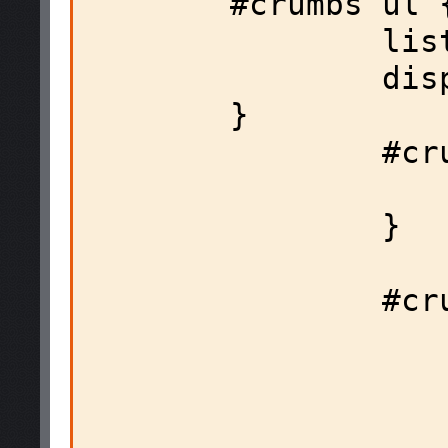
        #crumbs ul {

                list-style: none;

                display: inline-table;

        }

                #crumbs ul li {

                        display: 
                }

                #crumbs ul li a {

                        display:
                        float:
                        height