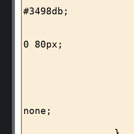
                        backg
#3498db;

                        text-align:
                        padding: 3
0 80px;

                        position: r
                        margin: 0 10
                        font-size
                        text-deco
none;

                        color:
                }
