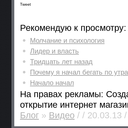
Tweet
Рекомендую к просмотру:
Молчание и психология
Лидер и власть
Тридцать лет назад
Почему я начал бегать по ут
Начало начал
На правах рекламы: Созд
открытие интернет магази
Блог
»
Видео
/ / 20.03.13 