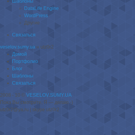
Шаблоны
DataLife Engine
WordPress
Другие
Связаться
veselov.sumy.ua
» utz0r2
Домой
Портфолио
Блог
Шаблоны
Связаться
2008 - 10 ©
VESELOV.SUMY.UA
Пока Вы смотрите, Я — делаю -)
utz0r2@ya.ru
| skype utz0r2