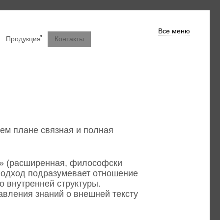
Все меню
Продукция
Контакты
бщем плане связная и полная
я» (расширенная, философски
 подход подразумевает отношение
го внутренней структуры.
авления знаний о внешней тексту