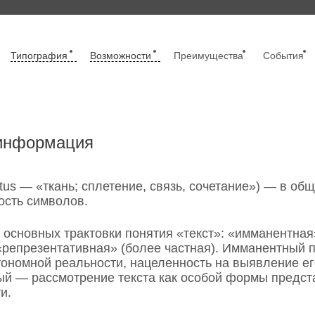
Типография
Возможности
Преимущества
События
 информация
extus — «ткань; сплетение, связь, сочетание») — в о
ость символов.
 основных трактовки понятия «текст»: «имманентна
«репрезентативная» (более частная). Имманентный
автономной реальности, нацеленность на выявление е
й — рассмотрение текста как особой формы предст
и.