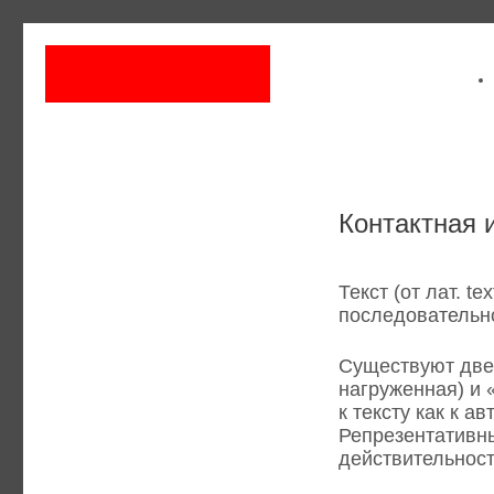
Контактная
Текст (от лат. t
последовательн
Существуют две
нагруженная) и 
к тексту как к 
Репрезентативны
действительност