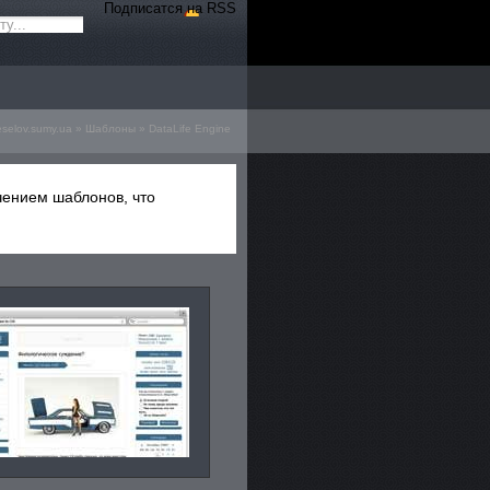
Подписатся на RSS
eselov.sumy.ua
»
Шаблоны
»
DataLife Engine
чением шаблонов, что