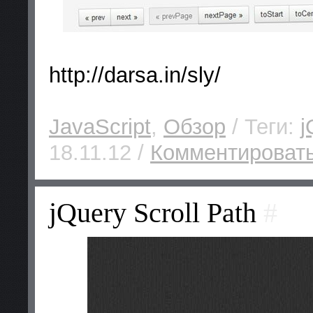
http://darsa.in/sly/
JavaScript
,
Обзор
/ Теги:
j
18.11.12 /
Комментировать
jQuery Scroll Path
#