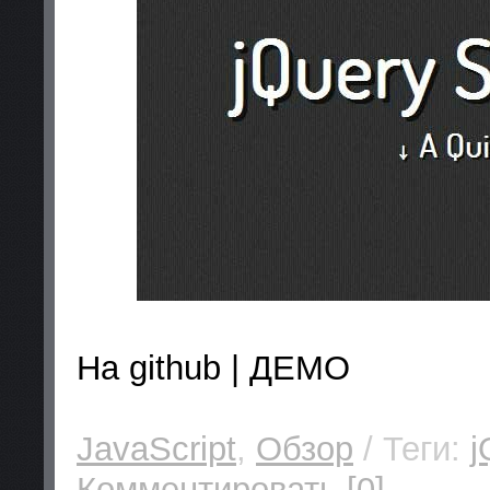
На github | ДЕМО
JavaScript
,
Обзор
/ Теги:
j
Комментировать [0]