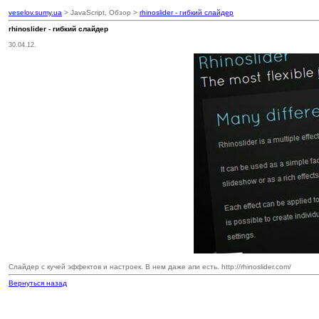
veselov.sumy.ua
> JavaScript, Обзор >
rhinoslider - гибкий слайдер
rhinoslider - гибкий слайдер
30.04.12.
Слайдер с кучей эффектов и настроек. В нем даже апи есть. http://rhinoslider.com/
Вернуться назад