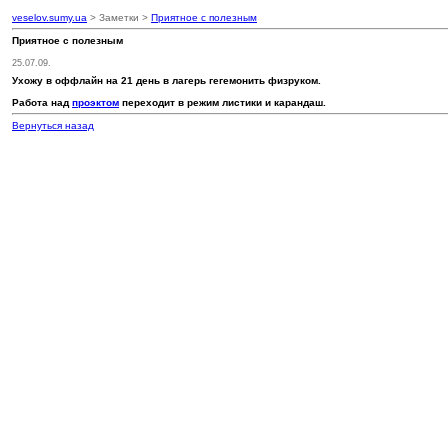
veselov.sumy.ua
> Заметки >
Приятное с полезным
Приятное с полезным
25.07.09.
Ухожу в оффлайн на
21 день
в лагерь гегемонить физруком.
Работа над
проэктом
переходит в режим листики и карандаш.
Вернуться назад