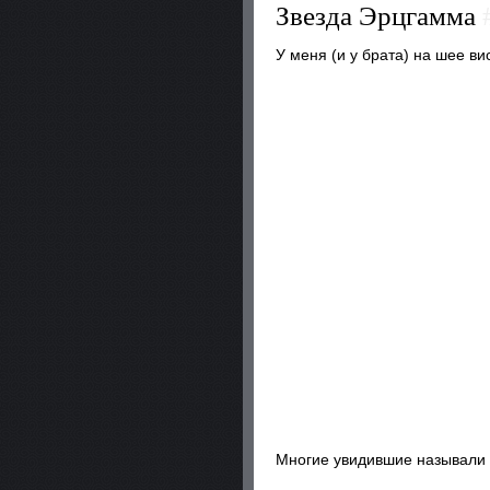
Звезда Эрцгамма
У меня (и у брата) на шее вис
Многие увидившие называли эт