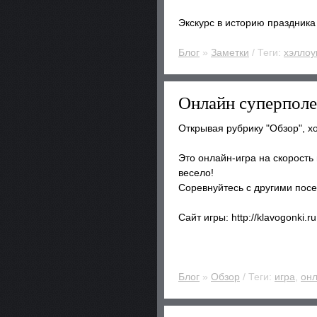
Экскурс в историю праздника
Блог
»
Заметки
/ Теги:
хэллоу
Онлайн суперполе
Открывая рубрику "Обзор", 
Это онлайн-игра на скорость 
весело!
Соревнуйтесь с другими посе
Сайт игры: http://klavogonki.
Блог
»
Обзор
/ Теги:
игра
,
он