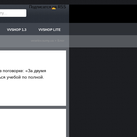
Подписатся на RSS
VVSHOP 1.3
VVSHOP LITE
veselov.sumy.ua
»
Блог
 в поговорке: «За двумя
ься учебой по полной.