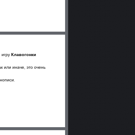
 игру
Клавогонки
к или иначе, это очень
нописи.