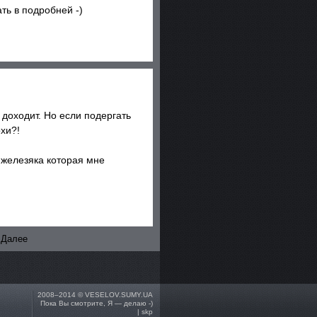
ть в подробней -)
доходит. Но если подергать
хи?!
 железяка которая мне
 Далее
2008–2014 ©
VESELOV.SUMY.UA
Пока Вы смотрите, Я — делаю -)
| skp