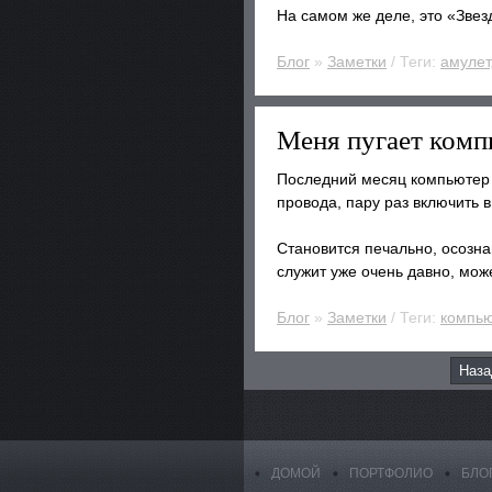
На самом же деле, это «Звезд
Блог
»
Заметки
/ Теги:
амулет
Меня пугает ком
Последний месяц компьютер н
провода, пару раз включить в
Становится печально, осозна
служит уже очень давно, мож
Блог
»
Заметки
/ Теги:
компь
Наза
ДОМОЙ
ПОРТФОЛИО
БЛО