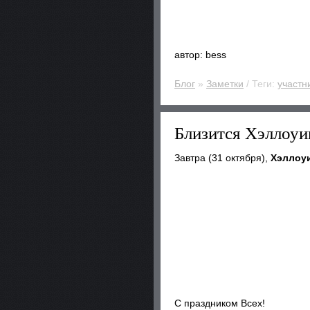
автор: bess
Блог
»
Заметки
/ Теги:
участн
Близится Хэллоуин
Завтра (31 октября),
Хэллоу
С праздником Всех!