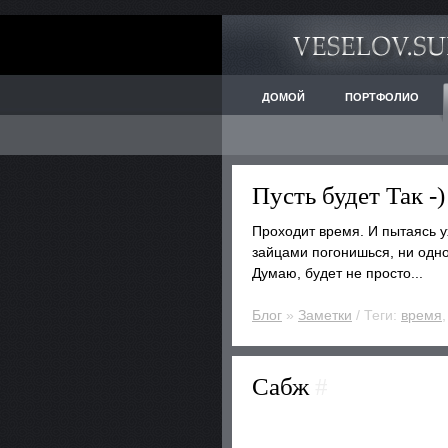
ДОМОЙ
ПОРТФОЛИО
Пусть будет Так -
Проходит время. И пытаясь ух
зайцами погонишься, ни одно
Думаю, будет не просто...
Блог
»
Заметки
/ Теги:
время
Сабж
#