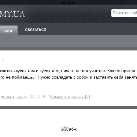
Google+
СВЯЗАТЬСЯ
БЛОГ
)
#
ватить кусок там и кусок там, ничего не получается. Как говорится
го не поймаешь.» Нужно совладать с собой и заставить себя занят
,
деньги
,
воля
/ 02.11.08 /
Комментировать [0]