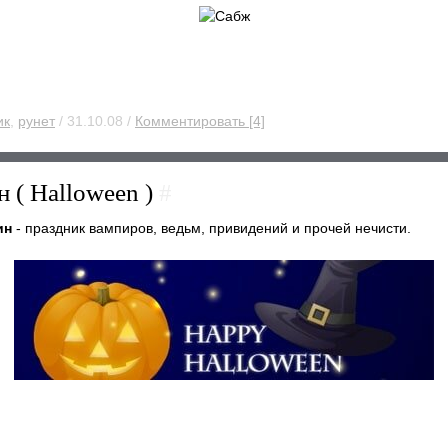
ик
,
рунет
/ 31.10.08 /
Комментировать [4]
 ( Halloween )
#
ин
- праздник вампиров, ведьм, привидений и прочей нечисти.