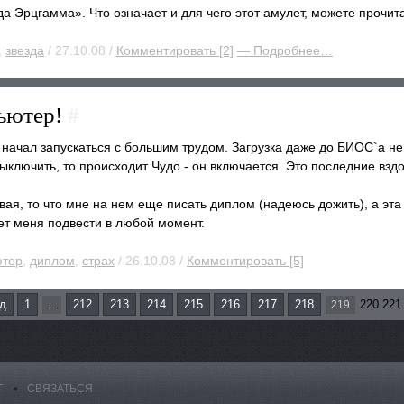
а Эрцгамма». Что означает и для чего этот амулет, можете прочита
,
звезда
/ 27.10.08 /
Комментировать [2]
— Подробнее…
пьютер!
#
ачал запускаться с большим трудом. Загрузка даже до БИОС`a не 
ыключить, то происходит Чудо - он включается. Это последние вздо
вая, то что мне на нем еще писать диплом (надеюсь дожить), а эта
ет меня подвести в любой момент.
ютер
,
диплом
,
страх
/ 26.10.08 /
Комментировать [5]
д
1
212
213
214
215
216
217
218
220 221
...
219
Г
СВЯЗАТЬСЯ