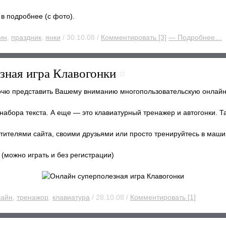
 в подробнее (с фото).
ин
,
праздник
,
янки
/ 30.10.08 /
Комментировать [3]
— Подробнее…
зная игра Клавогонки
#
хочю представить Вашему вниманию многопользовательскую онлайн
набора текста. А еще — это клавиатурный тренажер и автогонки. Та
тителями сайта, своими друзьями или просто тренируйтесь в маши
ru (можно играть и без регистрации)
лайн
,
тренажор
,
клавиатура
/ 28.10.08 /
Комментировать [1]