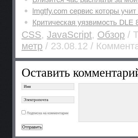
lmgtfy.com сервис которы учит
Критическая уязвимость DLE 
CSS
,
JavaScript
,
Обзор
/ 
метр
/ 23.08.12 / Коммента
Оставить комментари
Подписка на комментарии