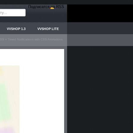
Подписатся на RSS
VVSHOP 1.3
VVSHOP LITE
SS
» Timed Notifications with CSS Animations