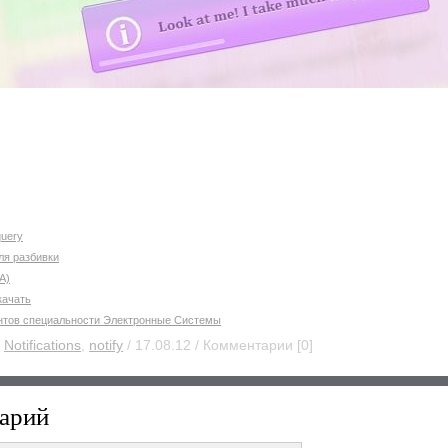
query
для разбивки
A)
качать
нтов специальности Электронные Системы
:
Notifications
,
notify
/ 17.08.12 / Комментарии [0]
арий