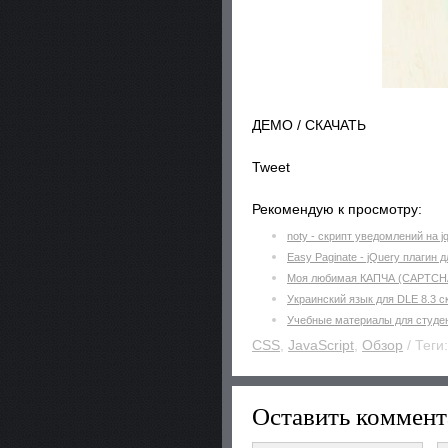
ДЕМО / СКАЧАТЬ
Tweet
Рекомендую к просмотру:
noty - скрипт уведомлений на j
Easy Paginate - jQuery плагин 
Моя любимая КАПЧА (CAPTCH
Украинский язык для DLE 8.3 с
Учебные материалы для студе
CSS
,
JavaScript
,
Обзор
/ Теги
Оставить коммент