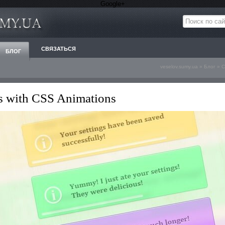
Google+
СВЯЗАТЬСЯ
БЛОГ
veselov.sumy.ua
»
Блог
»
C
ns with CSS Animations