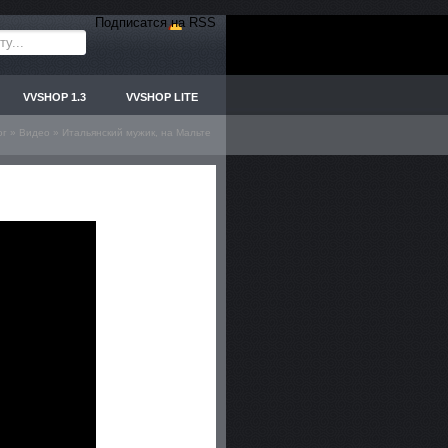
Подписатся на RSS
VVSHOP 1.3
VVSHOP LITE
ог
»
Видео
» Итальянский мужик, на Мальте