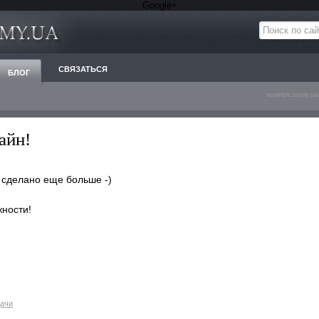
Google+
СВЯЗАТЬСЯ
БЛОГ
veselov.sumy.ua
айн!
 сделано еще больше -)
жности!
дачи