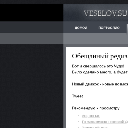
ДОМОЙ
ПОРТФОЛИО
Обещанный редиз
Вот и свершилось это Чудо!
Было сделано много, а будет
Новый движок - новые возмо
Tweet
Рекомендую к просмотру:
Аха, это так!
По жизни вместе с госпожой У
Заметки обо всем