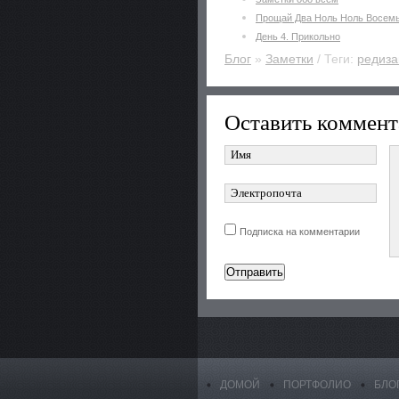
Прощай Два Ноль Ноль Восем
День 4. Прикольно
Блог
»
Заметки
/ Теги:
редиза
Оставить коммент
Подписка на комментарии
ДОМОЙ
ПОРТФОЛИО
БЛО