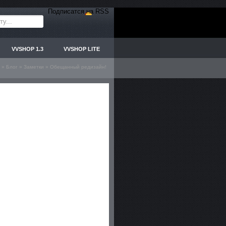
Подписатся на RSS
VVSHOP 1.3
VVSHOP LITE
»
Блог
»
Заметки
» Обещанный редизайн!