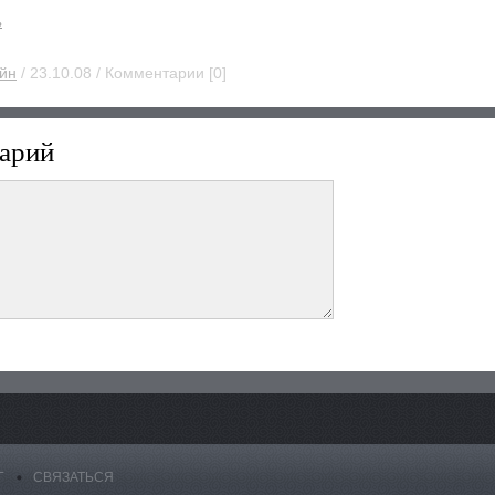
ь
йн
/ 23.10.08 / Комментарии [0]
арий
Г
СВЯЗАТЬСЯ