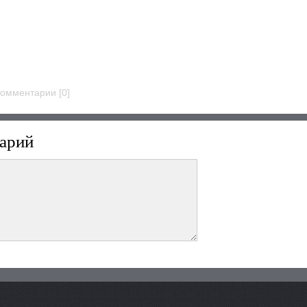
 Комментарии [0]
арий