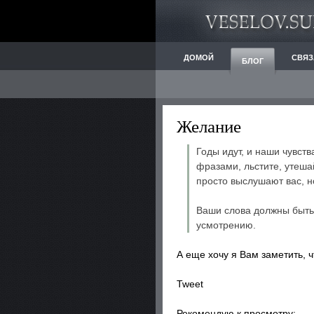
ДОМОЙ
СВЯЗ
БЛОГ
Желание
Годы идут, и наши чувс
фразами, льстите, утеша
просто выслушают вас, н
Ваши слова должны быть 
усмотрению.
А еще хочу я Вам заметить, 
Tweet
Рекомендую к просмотру: