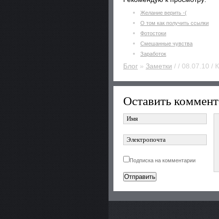
Желание верить -(
О том как получить ссылки
Фотостоки
Смешанные чувства
Заработок
Блог
»
Заметки
/ / 08.07.10 /
Оставить коммент
Подписка на комментарии