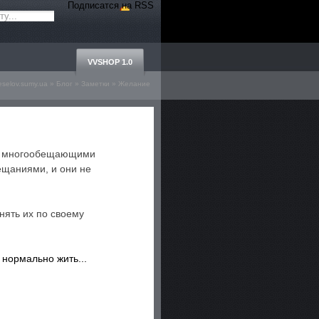
Подписатся на RSS
VVSHOP 1.0
eselov.sumy.ua
»
Блог
»
Заметки
» Желание
дей многообещающими
ещаниями, и они не
нять их по своему
 нормально жить...