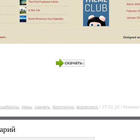
:
шаблоны
,
темы
,
скачать
,
бесплатно
,
вордпресс
/ 27.02.10 / Коммен
арий