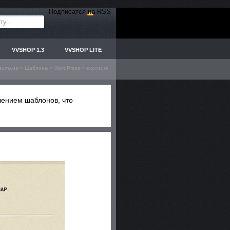
Подписатся на RSS
VVSHOP 1.3
VVSHOP LITE
.sumy.ua
»
Шаблоны
»
WordPress
» exposure
чением шаблонов, что