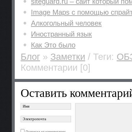
siteguard.ru – сайт который по
Image Maps c помощью спрай
Алкогольный человек
Иностранный язык
Как Это было
Блог
»
Заметки
/ Теги:
ОБ
Комментарии [0]
Оставить комментари
Подписка на комментарии