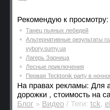
Рекомендую к просмотру:
Танец пьяных лебедей
Альтернативные результаты го
vybory.sumy.ua
Лагерь Зарница
Лесные приключения
Первая Tecktonik party в ночн
На правах рекламы: Для а
дорожки , стоимость на са
Блог
»
Видео
/ Теги:
tck
,
e