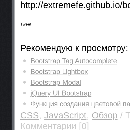
http://extremefe.github.io/b
Tweet
Рекомендую к просмотру:
Bootstrap Tag Autocomplete
Bootstrap Lightbox
Bootstrap-Modal
jQuery UI Bootstrap
Функция создания цветовой п
CSS
,
JavaScript
,
Обзор
/ 
Комментарии [0]