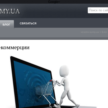
Google+
СВЯЗАТЬСЯ
БЛОГ
veselov.sumy.ua
»
Блог
-коммерции