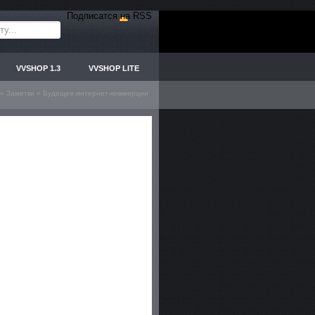
Подписатся на RSS
VVSHOP 1.3
VVSHOP LITE
»
Заметки
» Будещее интернет-коммерции