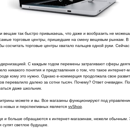
 вещам так быстро привыкаешь, что даже и вообразить не можешь,
 самые торговые центры, пришедшие на смену вещевым рынкам. В
обы сосчитать торговые центры хватало пальцев одной руки. Сейчас
одернизацией. С каждым годом перемены затрагивают сферы деяте
ело никакого понятия и представления о том, что такое интернет-м
вроде кому это нужно. Однако е-коммерция продолжала свое разви
ов перевалило далеко за сотни тысяч. Почему? Ответ очевиден. Пот
аться даже школьник.
витрины можете и вы. Все магазины функционируют под управлени
з новых и перспективных является
vvShop
.
е и больше обращаются к интернет-магазинам, нежели обычным. Э
 сулят светлое будущее.