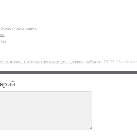
бизнесу - залог успеха
ко!
Lite
ет-магазин
,
интернет-коммерция
,
движок
,
vvShop
/ 21.07.13 / Комм
арий