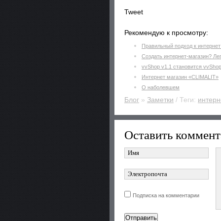
Tweet
Рекомендую к просмотру:
Правильный подход к интернет 
Создать интернет-магазин? Лег
vvShop v1.1 становится vvShop 
Интернет магазин «CLIMALIT»
О наболевшем
Блог
»
Заметки
/ Теги:
интерн
Оставить коммент
Подписка на комментарии