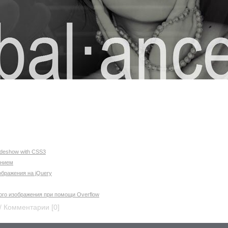
ideshow with CSS3
анием
бражения на jQuery
го изображения при помощи Overflow
 / Комментарии [0]