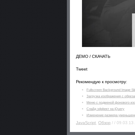
ДЕМО / СКАЧАТЬ
Tweet
Рекомендую к просмотру:
Fullscreen Background Image Sl
Загрузка изображения с обрез
Меню с подменой фонового изо
Слайд эффект на jQuery
Изменение размера уменьшено
JavaScript
,
Обзор
/ / 09.03.13