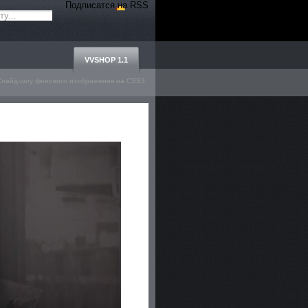
Подписатся на RSS
VVSHOP 1.1
Слайд-шоу фонового изображения на CSS3