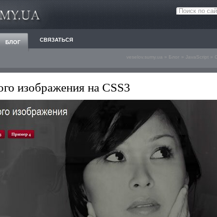
СВЯЗАТЬСЯ
БЛОГ
veselov.sumy.ua
»
Блог
»
JavaScript
» 
го изображения на CSS3